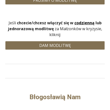
PROSIMY O MODLITWĘ
Jeśli
chce
cie/chcesz
włączyć się w
codzienną
lub
jednorazową modlitwę
za Małżonków w kryzysie,
kliknij
:
DAM MODLITWĘ
Błogosławią Nam